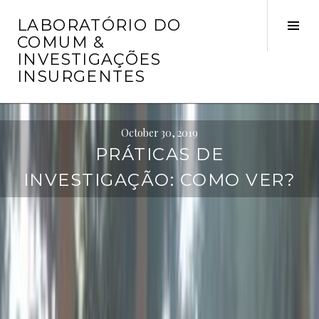
Skip
LABORATÓRIO DO
to
Tog
COMUM &
content
Sid
INVESTIGAÇÕES
INSURGENTES
October 30, 2019
PRÁTICAS DE
INVESTIGAÇÃO: COMO VER?