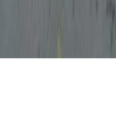
Depois de compartilharmos algumas reflexões sobre
as formas do Comum urbano – suas expropriações e