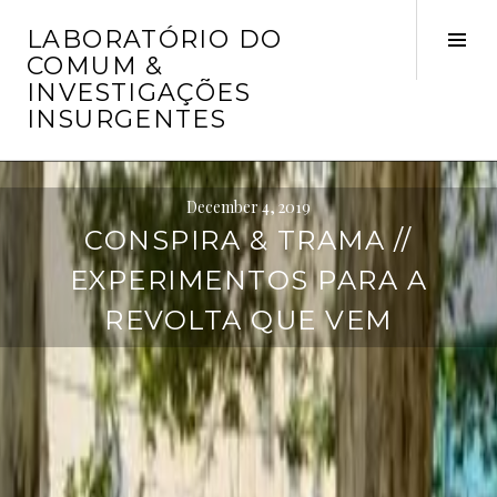
Skip
LABORATÓRIO DO
to
Tog
COMUM &
content
Sid
INVESTIGAÇÕES
INSURGENTES
December 4, 2019
CONSPIRA & TRAMA //
EXPERIMENTOS PARA A
REVOLTA QUE VEM