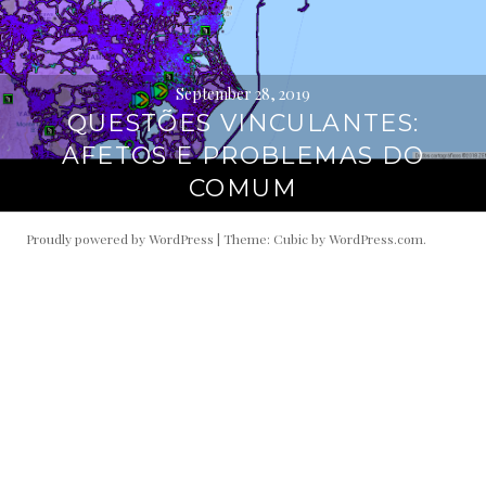
September 28, 2019
QUESTÕES VINCULANTES:
AFETOS E PROBLEMAS DO
COMUM
Proudly powered by WordPress
|
Theme: Cubic by
WordPress.com
.