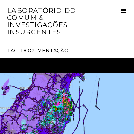
Skip
LABORATÓRIO DO
to
Tog
COMUM &
content
Sid
INVESTIGAÇÕES
INSURGENTES
TAG:
DOCUMENTAÇÃO