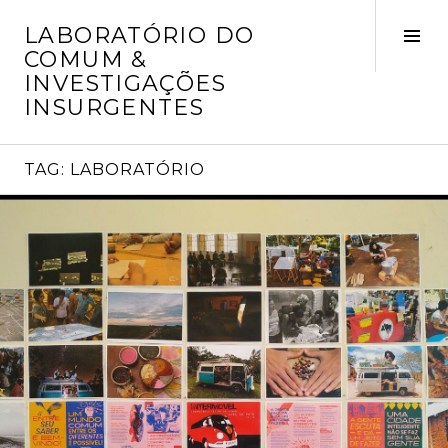
Skip
LABORATÓRIO DO
to
Tog
COMUM &
content
Sid
INVESTIGAÇÕES
INSURGENTES
TAG:
LABORATÓRIO