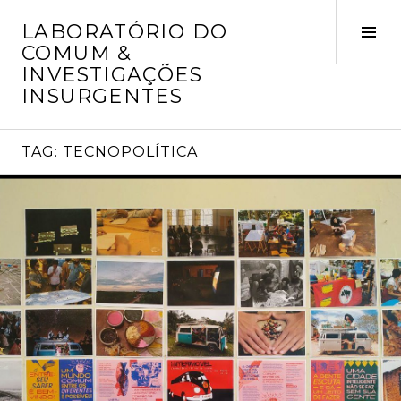
Skip
LABORATÓRIO DO
to
Tog
COMUM &
content
Sid
INVESTIGAÇÕES
INSURGENTES
TAG:
TECNOPOLÍTICA